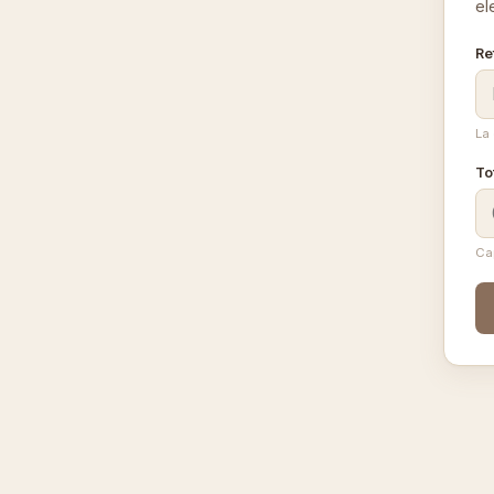
el
Re
La 
To
Ca